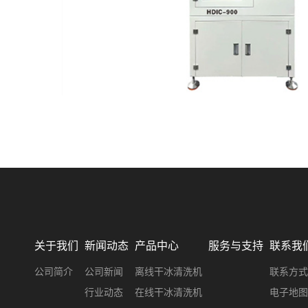
关于我们
新闻动态
产品中心
服务与支持
联系我
公司简介
公司新闻
离线干冰清洗机
联系方式
行业动态
在线干冰清洗机
电子地图