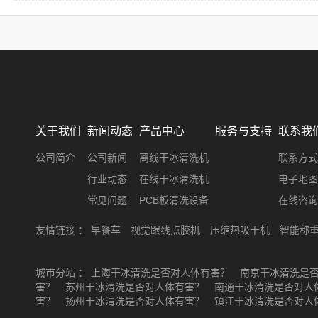
关于我们
新闻动态
产品中心
服务与支持
联系我
公司简介
公司新闻
离线干冰清洗机
联系方式
行业动态
在线干冰清洗机
电子地图
常见问题
PCB板清洗设备
在线咨询
友情链接 ：
早餐车
视觉跟线点胶机
压缩热吸干机
智能称
城市分站 ：
上海干冰清洗是否对人体有害？
南京干冰清洗是
害？
苏州干冰清洗是否对人体有害？
南通干冰清洗是否对人
害？
扬州干冰清洗是否对人体有害？
镇江干冰清洗是否对人