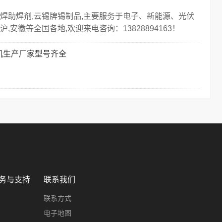
焊助焊剂,云锡牌锡制品,主要服务于电子、新能源、光伏
安徽等全国各地,欢迎来电咨询：13828894163！
洗机生产厂家型号齐全
务与支持
联系我们
联系方式
电子地图