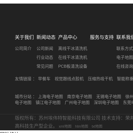
关于我们
新闻动态
产品中心
服务与支持
联系我
公司简介
公司新闻
离线干冰清洗机
联系方式
行业动态
在线干冰清洗机
电子地图
常见问题
PCB板清洗设备
在线咨询
友情链接 ：
早餐车
视觉跟线点胶机
压缩热吸干机
智能称
城市分站 ：
上海电子地图
南京电子地图
无锡电子地图
徐
电子地图
镇江电子地图
广州电子地图
深圳电子地图
东莞
版权所有：苏州埃伟特智能科技有限公司 技术支持：荣
高科技生产型企业。
xml地图
htm地图
txt地图