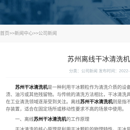
首页
>>
新闻中心
>>
公司新闻
苏州离线干冰清洗机
分类：公司新闻
发布时间：2022-1
苏州干冰清洗机
是一种利用干冰颗粒作为清洗介质的设
渍、油污或其他残留物。与传统的清洗方法相比，干冰清洗
在工业清洗领域逐渐受到关注。离线
苏州干冰清洗机
则是指
存装置，适合在固定场所或移动性要求不高的场景中使用。
一、离线
苏州干冰清洗机
的工作原理
干冰清洗的核心原理是利用干冰颗粒的物理特性。干冰是固