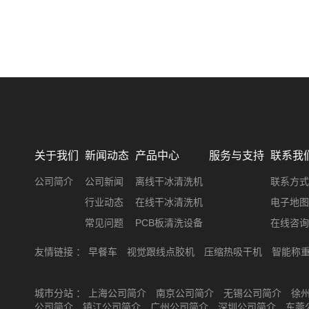
关于我们
新闻动态
产品中心
服务与支持
联系我
公司简介
公司新闻
离线干冰清洗机
联系方式
行业动态
在线干冰清洗机
电子地图
常见问题
PCB板清洗设备
在线咨询
友情链接 ：
早餐车
视觉跟线点胶机
压缩热吸干机
智能称
城市分站 ：
上海公司简介
南京公司简介
无锡公司简介
徐
公司简介
镇江公司简介
广州公司简介
深圳公司简介
东莞