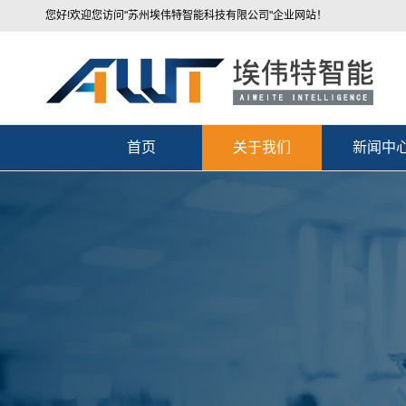
您好!欢迎您访问"苏州埃伟特智能科技有限公司"企业网站！
首页
关于我们
新闻中