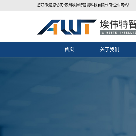
您好!欢迎您访问"苏州埃伟特智能科技有限公司"企业网站！
首页
关于我们