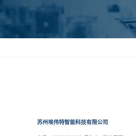
苏州埃伟特智能科技有限公司