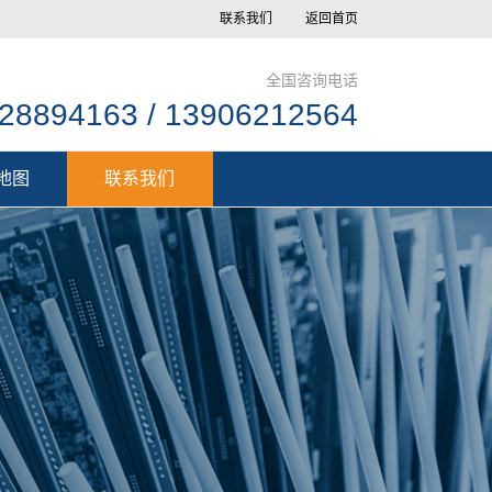
联系我们
返回首页
全国咨询电话
28894163 / 13906212564
地图
联系我们