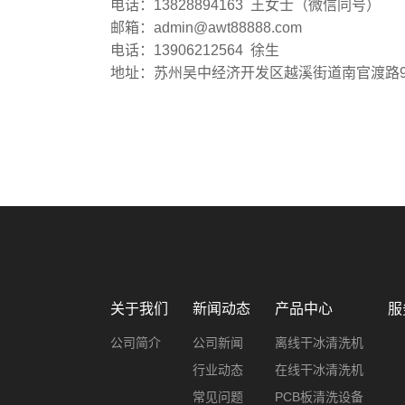
电话：13828894163 王女士（微信同号）
邮箱：admin@awt88888.com
电话：13906212564 徐生
地址：苏州吴中经济开发区越溪街道南官渡路9
关于我们
新闻动态
产品中心
服
公司简介
公司新闻
离线干冰清洗机
行业动态
在线干冰清洗机
常见问题
PCB板清洗设备